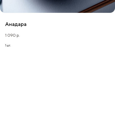
Анадара
1 090
р.
1 шт.