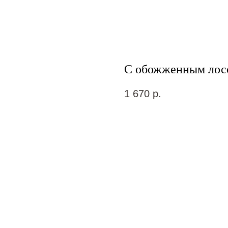
С обожженным лос
1 670
р.