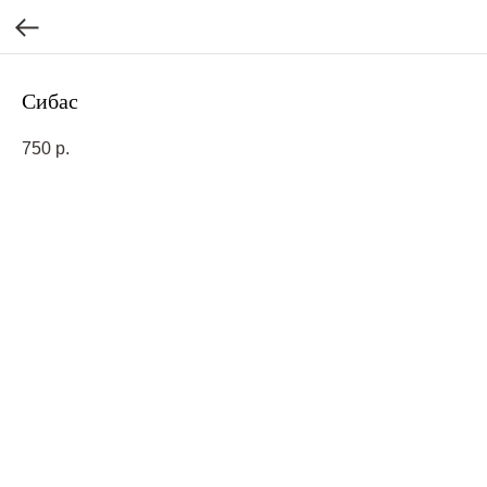
Сибас
750
р.